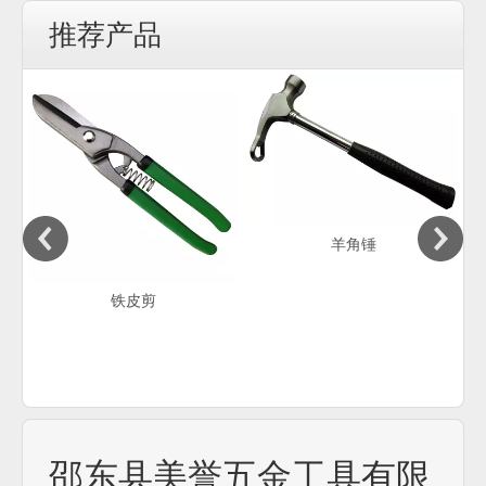
推荐产品
ter
se
nd
羊角锤
铁皮剪
邵东县美誉五金工具有限