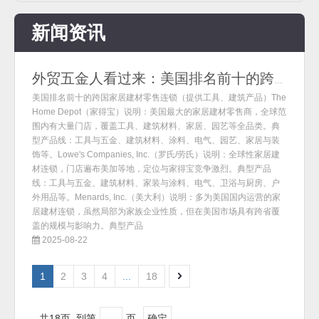
新闻资讯
外贸五金人看过来：美国排名前十的跨国家居建材零售连锁超市
美国排名前十的跨国家居建材零售连锁（提供工具、建筑产品）The
Home Depot（家得宝）说明：美国最大的家居建材零售商，全球范
围内有大量门店，覆盖工具、建筑材料、家居、园艺等全品类。典
型产品线：工具与五金、建筑材料、涂料、电气、园艺、家居与装
饰等。Lowe's Companies, Inc.（罗氏/劳氏）说明：全球性家居建
材连锁，门店遍布美加等地，定位与家得宝竞争激烈。典型产品
线：工具与五金、建筑材料、家装与涂料、电气、卫浴与厨房、户
外用品等。Menards, Inc.（美大利）说明：多为美国国内运营的家
居建材连锁，虽然局部为家族企业性质，但在美国市场具有跨省覆
盖的规模与影响力。典型产品
2025-08-22
1
2
3
4
...
18
共18页 到第
页
确定