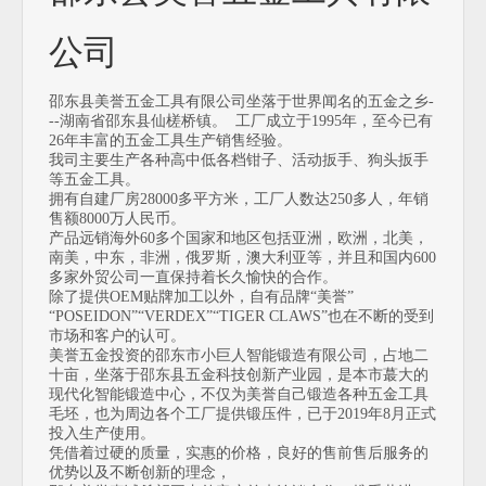
公司
邵东县美誉五金工具有限公司坐落于世界闻名的五金之乡-
--湖南省邵东县仙槎桥镇。 工厂成立于1995年，至今已有
26年丰富的五金工具生产销售经验。
我司主要生产各种高中低各档钳子、活动扳手、狗头扳手
等五金工具。
拥有自建厂房28000多平方米，工厂人数达250多人，年销
售额8000万人民币。
产品远销海外60多个国家和地区包括亚洲，欧洲，北美，
南美，中东，非洲，俄罗斯，澳大利亚等，并且和国内600
多家外贸公司一直保持着长久愉快的合作。
除了提供OEM贴牌加工以外，自有品牌“美誉”
“POSEIDON”“VERDEX”“TIGER CLAWS”也在不断的受到
市场和客户的认可。
美誉五金投资的邵东市小巨人智能锻造有限公司，占地二
十亩，坐落于邵东县五金科技创新产业园，是本市蕞大的
现代化智能锻造中心，不仅为美誉自己锻造各种五金工具
毛坯，也为周边各个工厂提供锻压件，已于2019年8月正式
投入生产使用。
凭借着过硬的质量，实惠的价格，良好的售前售后服务的
优势以及不断创新的理念，