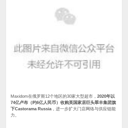
Maxidom
在俄罗斯
12
个地区的
30
家大型超市，
2020
年以
74
亿卢布（约
6
亿人民币）收购英国家居巨头
翠丰集团
旗
下
Castorama Russia
，进一步扩大门店网络与供应链能
力。