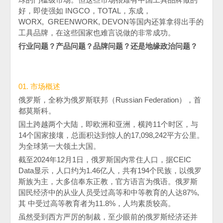
好，即使强如
INGCO
，
TOTAL
，东成，
WORX
,
GREENWORK, DEVON
等国内还算拿得出手的
工具品牌，在这些国家也难言说做的非常成功。
行业问题？产品问题？品牌问题？还是地缘政治问题？
01. 市场概述
俄罗斯，全称为俄罗斯联邦（
Russian Federation
），首
都莫斯科。
国土跨越两个大陆，即欧洲和亚洲，横跨
11
个时区，与
14
个国家接壤，总面积达到惊人的
17,098,242
平方公里。
为全球第一大领土大国。
截至
2024
年
12
月
1
日，俄罗斯国内常住人口，据
CEIC
Data
显示，人口约为
1.46
亿人，共有
194
个民族，以俄罗
斯族为主，大多信奉东正教，官方语言为俄语。俄罗斯
国民经济中的从业人员受过高等和中等教育的人达
87%,
其 中受过高等教育者为
11.8%
，人均素质较高。
虽然受到西方严厉的制裁，至少眼前的俄罗斯经济还并