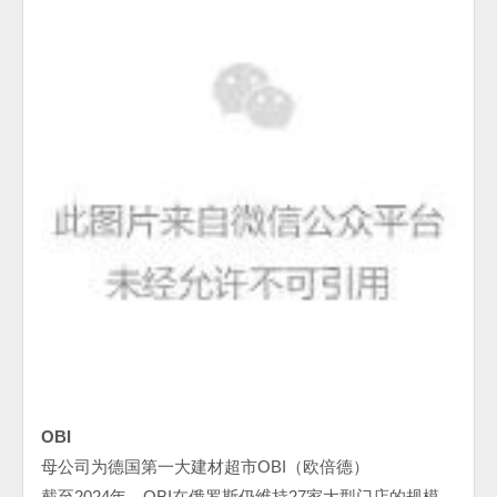
OBI
母公司为德国第一大建材超市
OBI
（欧倍德）
截至
2024
年，
OBI
在俄罗斯仍维持
27
家大型门店的规模，