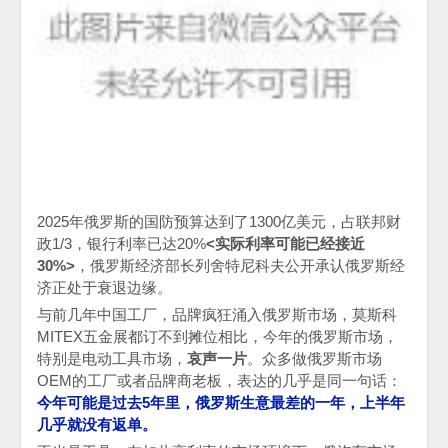
2025
年俄罗斯的国防预算达到了
1300
亿美元，占联邦财
政
1/3
，银行利率已达
20%
<实际利率可能已经接近
30%>
，俄罗斯经济部长列舍特尼科夫公开承认俄罗斯经
济正处于衰退边缘。
与前几年中国工厂，品牌疯狂涌入俄罗斯市场，莫斯科
MITEX
五金展都订不到摊位相比，今年的俄罗斯市场，
特别是电动工具市场，
哀声一片
。众多做俄罗斯市场
OEM的
工厂或者品牌商老板，表达的几乎是同一句话：
今年可能是过去
5
年里，俄罗斯生意最差的一年，上半年
几乎就没有返单。