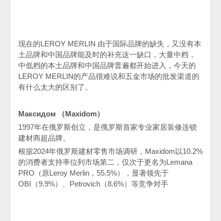
现在的
LEROY MERLIN
由于国际品牌的缺失，又没有本
土品牌和中国品牌能及时的补充这一缺口，大量中档，
中低档的本土品牌和中国品牌普遍都开始进入，今天的
LEROY MERLIN
的产品很难说和五金市场的批发渠道的
有什么太大的区别了。
Максидом （
Maxidom
）
1997
年在俄罗斯创立，是俄罗斯首家专业家居装修连锁
建材商超品牌。
根据
2024
年俄罗斯建材零售市场调研，
Maxidom
以
10.2%
的消费者支持率位列市场第二，仅次于更名为
Lemana
PRO
（原
Leroy Merlin
，
55.5%
），显著领先于
OBI
（
9.9%
）、
Petrovich
（
8.6%
）等竞争对手