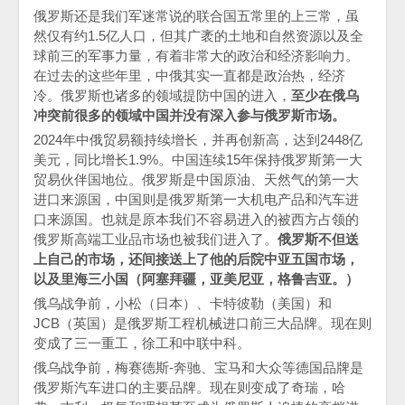
俄罗斯还是我们军迷常说的联合国五常里的上三常，虽
然仅有约
1.5
亿人口，但其广袤的土地和自然资源以及全
球前三的军事力量，有着非常大的政治和经济影响力。
在过去的这些年里，中俄其实一直都是政治热，经济
冷。俄罗斯也诸多的领域提防中国的进入，
至少在俄乌
冲突前很多的领域中国并没有深入参与俄罗斯市场。
2024
年中俄贸易额持续增长，并再创新高，达到
2448
亿
美元，同比增长
1.9%
。中国连续
15
年保持俄罗斯第一大
贸易伙伴国地位。俄罗斯是中国原油、天然气的第一大
进口来源国，中国则是俄罗斯第一大机电产品和汽车进
口来源国。
也就是原本我们不容易进入的被西方占领的
俄罗斯高端工业品市场也被我们进入了。
俄罗斯不但送
上自己的市场，还间接送上了他的后院中亚五国市场，
以及里海三小国（阿塞拜疆，亚美尼亚，格鲁吉亚。）
俄乌战争前，小松（日本）、卡特彼勒（美国）和
JCB
（英国）是俄罗斯工程机械进口前三大品牌。现在则
变成了三一重工，徐工和中联中科。
俄乌战争前，梅赛德斯
-
奔驰、宝马和大众等德国品牌是
俄罗斯汽车进口的主要品牌。现在则变成了奇瑞，哈