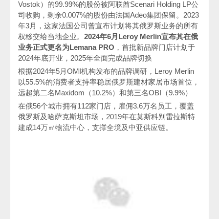
Vostok
）的
99.99%
的股份被阿联酋
Scenari Holding LP
公
司收购，剩余
0.007%
的股份由法国
Adeo
集团保留。
2023
年
3
月，这家法国公司曾宣布计划将其俄罗斯业务的所有
权移交给当地企业。
2024
年
6
月
Leroy Merlin
宣布其在俄
业务正式更名为
Lemana PRO
，首批新品牌门店计划于
2024
年底开业，
2025
年全面完成品牌切换
根据
2024
年
5
月
OMI
机构发布的品牌调研，
Leroy Merlin
以
55.5%
的消费者支持率稳居俄罗斯建材家居市场首位，
远超第二名
Maxidom
（
10.2%
）和第三名
OBI
（
9.9%
）
在俄
56
个城市拥有
112
家门店，雇佣
3.6
万名员工，覆盖
俄罗斯及哈萨克斯坦市场，
2019
年在莫斯科别雷拉斯特
建成
14
万㎡物流中心，支撑全境及中亚供应链。