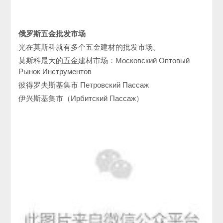
俄罗斯五金批发市场
光在莫斯科就有多个五金建材的批发市场。
莫斯科最大的五金建材市场：Московский Оптовый
Рынок Инструментов
彼得罗夫斯基集市 Петровский Пассаж
伊兴斯基集市（Ирбитский Пассаж）