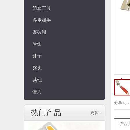
组套工具
多用扳手
瓷砖钳
管钳
锤子
斧头
其他
镰刀
分享到
热门产品
更多 »
产品