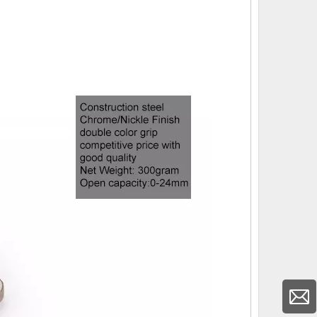
圆
品
新款加长款9寸多功能剥线尖嘴钳斜嘴钳钢
新款9寸多功
丝钳老虎钳