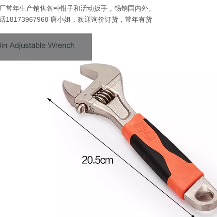
厂常年生产销售各种钳子和活动扳手，畅销国内外。
话18173967968 唐小姐，欢迎询价订货，常年有货
促销礼品小钳子 迷你珠宝工具尖嘴钳双
钳斜口钳尖嘴钳迷钢钳手工制作钳子饰
寸高碳钢迷你断线钳