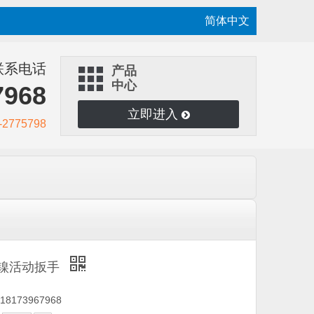
简体中文
联系电话
产品
中心
7968
立即进入
2775798
镍活动扳手
8173967968