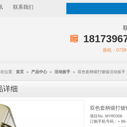
讯
联系我们
1817396
座机：0739-
在位置:
首页
»
产品中心
»
活动扳手
»
双色套柄锻打镀镍活动扳手
品详细
双色套柄锻打镀
项目No.:MY80306
订购手机号码：+ 86-1