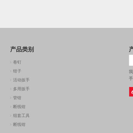
产品类别
卷钉
钳子
我
手
活动扳手
多用扳手
管钳
断线钳
组套工具
断线钳